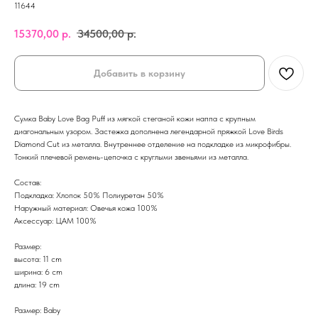
11644
15370,00
р.
34500,00
р.
Добавить в корзину
Сумка Baby Love Bag Puff из мягкой стеганой кожи наппа с крупным
диагональным узором. Застежка дополнена легендарной пряжкой Love Birds
Diamond Cut из металла. Внутреннее отделение на подкладке из микрофибры.
Тонкий плечевой ремень-цепочка с круглыми звеньями из металла.
Состав:
Подкладка: Хлопок 50% Полиуретан 50%
Наружный материал: Овечья кожа 100%
Аксессуар: ЦАМ 100%
Размер:
высота: 11 cm
ширина: 6 cm
длина: 19 cm
Размер: Baby