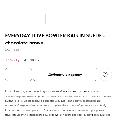
EVERYDAY LOVE BOWLER BAG IN SUEDE -
chocolate brown
SKU:
76654
17 580
р.
41 700
р.
Добавить в корзину
Сумка Everyday love bowler bag из замшевой кожи с жестким каркасом и
замшевым ремешком спереди. Основная застежка - молния. Внутренняя отделка
выполнена из микрофибры с эффектом замши и включает в себя кожаный
настенный карман.Двa вида ручек - top handle и съемный ремешок crossbody.
Подтвердите свою сумку PINKO: проверьте подлинность своего продукта и
получите доступ к персонализации покупки, приблизив свой смартфон к вышивке