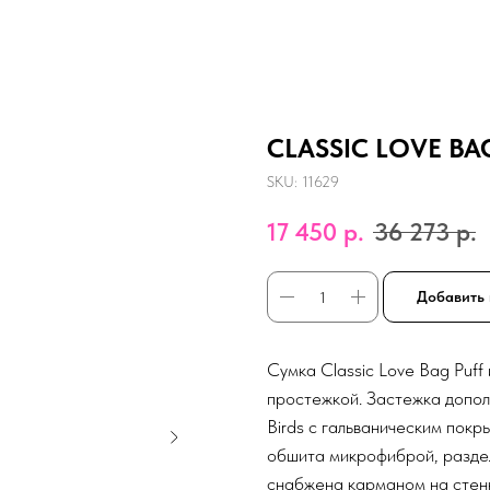
CLASSIC LOVE BAG 
SKU:
11629
17 450
р.
36 273
р.
Добавить 
Сумка Classic Love Bag Puff
простежкой. Застежка допол
Birds с гальваническим покр
обшита микрофиброй, разде
снабжена карманом на стенк