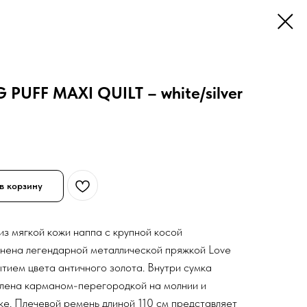
PUFF MAXI QUILT – white/silver
в корзину
 из мягкой кожи наппа с крупной косой
нена легендарной металлической пряжкой Love
ытием цвета античного золота. Внутри сумка
лена карманом-перегородкой на молнии и
е. Плечевой ремень длиной 110 см представляет