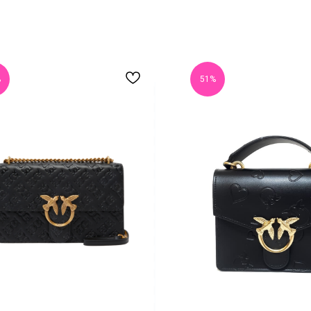
%
51%