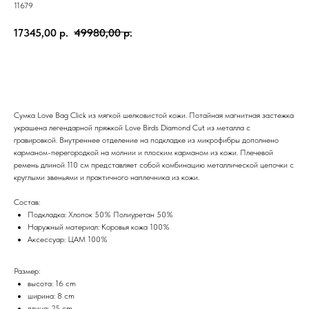
11679
17345,00
р.
49980,00
р.
Добавить в корзину
Сумка Love Bag Click из мягкой шелковистой кожи. Потайная магнитная застежка
украшена легендарной пряжкой Love Birds Diamond Cut из металла с
гравировкой. Внутреннее отделение на подкладке из микрофибры дополнено
карманом-перегородкой на молнии и плоским карманом из кожи. Плечевой
ремень длиной 110 см представляет собой комбинацию металлической цепочки с
круглыми звеньями и практичного наплечника из кожи.
Состав:
Подкладка: Хлопок 50% Полиуретан 50%
Наружный материал: Коровья кожа 100%
Аксессуар: ЦАМ 100%
Размер:
высота: 16 cm
ширина: 8 cm
длина: 25 cm