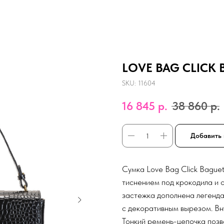
LOVE BAG CLICK B
SKU:
11604
16 845
р.
38 860
р.
Добавить 
Сумка Love Bag Click Baguet
тиснением под крокодила и 
застежка дополнена легенда
с декоративным вырезом. Вн
Тонкий ремень-цепочка позв