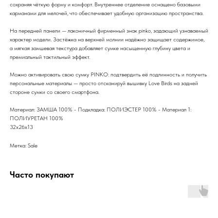
сохраняя чёткую форму и комфорт. Внутреннее отделение оснащено базовыми
карманами для мелочей, что обеспечивает удобную организацию пространства.
На передней панели — лаконичный фирменный знак pinko, задающий узнаваемый
характер модели. Застёжка на верхней молнии надёжно защищает содержимое,
а мягкая замшевая текстура добавляет сумке насыщенную глубину цвета и
премиальный тактильный эффект.
Можно активировать свою сумку PINKO: подтвердить её подлинность и получить
персональные материалы — просто отсканируй вышивку Love Birds на задней
стороне сумки со своего смартфона.
Материал: ЗАМША 100% - Подкладка: ПОЛИЭСТЕР 100% - Материал 1:
ПОЛИУРЕТАН 100%
32х26х13
Метка: Sale
Часто покупают