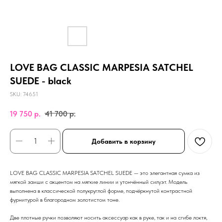
LOVE BAG CLASSIC MARPESIA SATCHEL
SUEDE - black
SKU:
74651
19 750
р.
41 700
р.
Добавить в корзину
LOVE BAG CLASSIC MARPESIA SATCHEL SUEDE — это элегантная сумка из
мягкой замши с акцентом на мягкие линии и утончённый силуэт. Модель
выполнена в классической полукруглой форме, подчёркнутой контрастной
фурнитурой в благородном золотистом тоне.
Две плотные ручки позволяют носить аксессуар как в руке, так и на сгибе локтя,