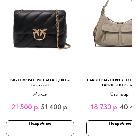
BIG LOVE BAG PUFF MAXI QUILT –
CARGO BAG IN RECYCLED T
black gold
FABRIC SUEDE - beig
Макси
Стандарт
21 500
р.
51 400
р.
18 730
р.
40 40
Подробнее
Подробнее