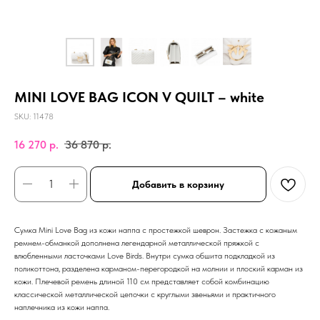
MINI LOVE BAG ICON V QUILT – white
SKU:
11478
16 270
р.
36 870
р.
Добавить в корзину
Сумка Mini Love Bag из кожи наппа с простежкой шеврон. Застежка с кожаным
ремнем-обманкой дополнена легендарной металлической пряжкой с
влюбленными ласточками Love Birds. Внутри сумка обшита подкладкой из
поликоттона, разделена карманом-перегородкой на молнии и плоский карман из
кожи. Плечевой ремень длиной 110 см представляет собой комбинацию
классической металлической цепочки с круглыми звеньями и практичного
наплечника из кожи наппа.