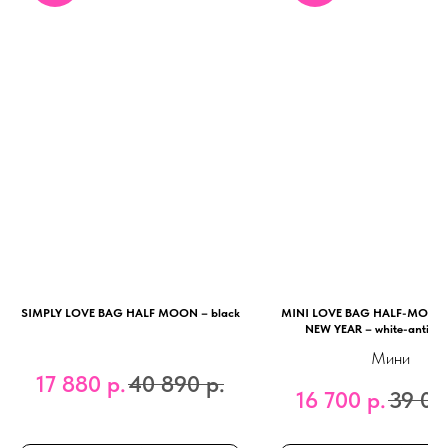
SIMPLY LOVE BAG HALF MOON – black
MINI LOVE BAG HALF-MOON
NEW YEAR – white-antique
Мини
17 880
р.
40 890
р.
16 700
р.
39 00