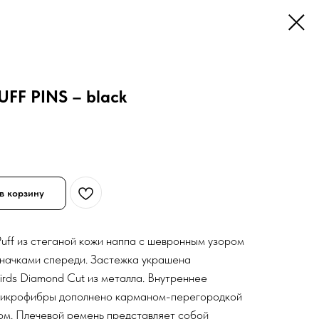
FF PINS – black
в корзину
uff из стеганой кожи наппа с шевронным узором
значками спереди. Застежка украшена
irds Diamond Cut из металла. Внутреннее
 микрофибры дополнено карманом-перегородкой
ом. Плечевой ремень представляет собой