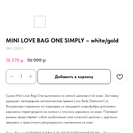
MINI LOVE BAG ONE SIMPLY – white/gold
SKU:
22813
16 570
р.
36 000
р.
Добавить в корзину
Сумка Mini Love Bag One выполнена из мягкой шелковистой кожи. Застежку
украшает легендарная металлическая пряжка Love Birds Diamond Cut.
Внутреннее отделение на подкладке из замшевой микрофибры дополнено
карманом-перегородкой на молнии и плоским карманом из кожи. Плечевой
ремень представляет собой комбинацию классической цепочки с круглыми
звеньями и практичного регулируемого наплечника из кожи
Ткань Верха: КОРОВЬЯ КОЖА 92% ПОЛИУРЕТАНОВОЕ 8% - Подкладка: