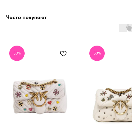
Часто покупают
53%
53%