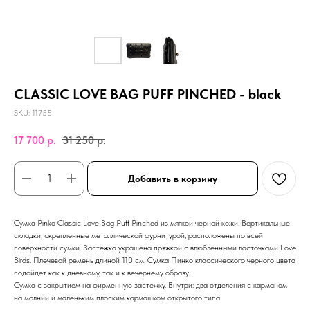
CLASSIC LOVE BAG PUFF PINCHED - black
SKU:
11755
17 700
р.
31 250
р.
Добавить в корзину
Cумка Pinko Classic Love Bag Puff Pinched из мягкой черной кожи. Вертикальные
складки, скрепленные металлической фурнитурой, расположены по всей
поверхности сумки. Застежка украшена пряжкой с влюбленными ласточками Love
Birds. Плечевой ремень длиной 110 см. Сумка Пинко классического черного цвета
подойдет как к дневному, так и к вечернему образу.
Сумка с закрытием на фирменную застежку. Внутри: два отделения с карманом
на молнии и маленьким плоским кармашком открытого типа.