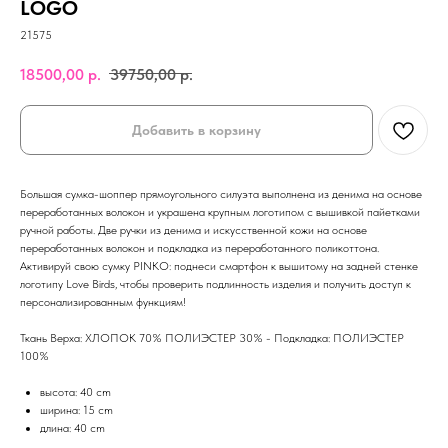
LOGO
21575
18500,00
р.
39750,00
р.
Добавить в корзину
Большая сумка-шоппер прямоугольного силуэта выполнена из денима на основе
переработанных волокон и украшена крупным логотипом с вышивкой пайетками
ручной работы. Две ручки из денима и искусственной кожи на основе
переработанных волокон и подкладка из переработанного поликоттона.
Активируй свою сумку PINKO: поднеси смартфон к вышитому на задней стенке
логотипу Love Birds, чтобы проверить подлинность изделия и получить доступ к
персонализированным функциям!
Ткань Верха: ХЛОПОК 70% ПОЛИЭСТЕР 30% - Подкладка: ПОЛИЭСТЕР
100%
высота: 40 cm
ширина: 15 cm
длина: 40 cm